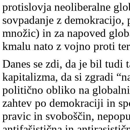
protislovja neoliberalne glo
sovpadanje z demokracijo, 
množic) in za napoved globa
kmalu nato z vojno proti t
Danes se zdi, da je bil tudi
kapitalizma, da si zgradi “n
politično obliko na globaln
zahtev po demokraciji in s
pravic in svoboščin, nepopus
antifašistična in antirasisti