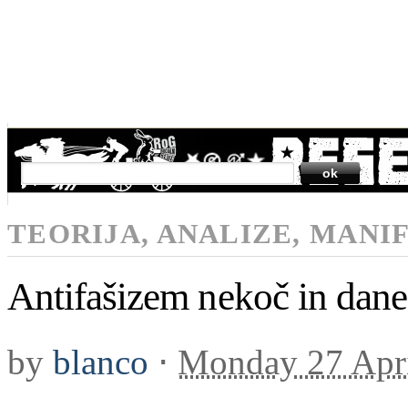
SEARCH
TEORIJA, ANALIZE, MANI
Antifašizem nekoč in dane
by
blanco
⋅
Monday 27 Apr