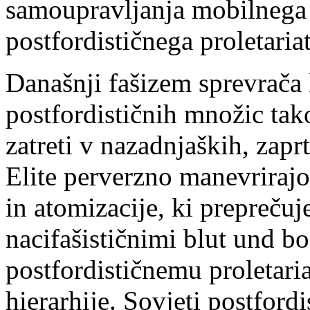
samoupravljanja mobilnega
postfordističnega proletariat
Današnji fašizem sprevrača
postfordističnih množic tako
zatreti v nazadnjaških, zapr
Elite perverzno manevrirajo
in atomizacije, ki preprečuj
nacifašističnimi blut und b
postfordističnemu proletaria
hierarhije. Sovjeti postfordi