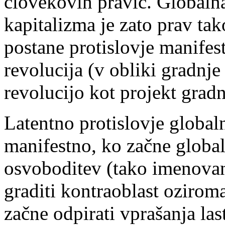
človekovih pravic. Globalna
kapitalizma je zato prav tak
postane protislovje manifes
revolucija (v obliki gradnje
revolucijo kot projekt gradn
Latentno protislovje globaln
manifestno, ko začne global
osvoboditev (tako imenovano
graditi kontraoblast oziro
začne odpirati vprašanja las