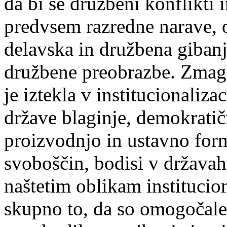
da bi se družbeni konflikti i
predvsem razredne narave, o
delavska in družbena gibanj
družbene preobrazbe. Zmag
je iztekla v institucionaliza
države blaginje, demokrati
proizvodnjo in ustavno form
svoboščin, bodisi v država
naštetim oblikam institucion
skupno to, da so omogočale 