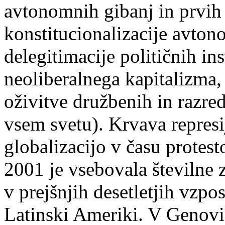
avtonomnih gibanj in prvih
konstitucionalizacije avto
delegitimacije političnih ins
neoliberalnega kapitalizm
oživitve družbenih in razr
vsem svetu). Krvava represi
globalizacijo v času protes
2001 je vsebovala številne z
v prejšnjih desetletjih vzpo
Latinski Ameriki. V Genovi j