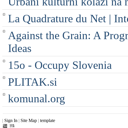
Urbani kulturni kolaži na 
La Quadrature du Net | Int
Against the Grain: A Progr
Ideas
15o - Occupy Slovenia
PLITAK.si
komunal.org
|
Sign In
|
Site Map
|
template