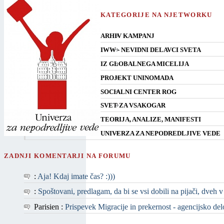
KATEGORIJE NA NJETWORKU
ARHIV KAMPANJ
IWW - NEVIDNI DELAVCI SVETA
IZ GLOBALNEGA MICELIJA
PROJEKT UNINOMADA
SOCIALNI CENTER ROG
SVET ZA VSAKOGAR
TEORIJA, ANALIZE, MANIFESTI
UNIVERZA ZA NEPODREDLJIVE VEDE
ZADNJI KOMENTARJI NA FORUMU
:
Aja! Kdaj imate čas? :)))
:
Spoštovani, predlagam, da bi se vsi dobili na pijači, dveh v
Parisien :
Prispevek Migracije in prekernost - agencijsko delo 