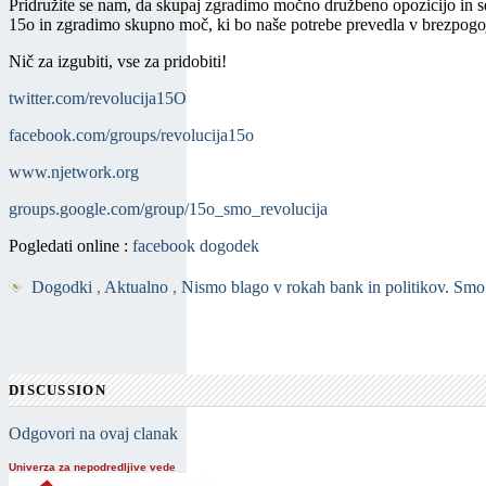
Pridružite se nam, da skupaj zgradimo močno družbeno opozicijo in se
15o in zgradimo skupno moč, ki bo naše potrebe prevedla v brezpogo
Nič za izgubiti, vse za pridobiti!
twitter.com/revolucija15O
facebook.com/groups/revolucija15o
www.njetwork.org
groups.google.com/group/15o_smo_revolucija
Pogledati online :
facebook dogodek
Dogodki
,
Aktualno
,
Nismo blago v rokah bank in politikov. Smo 
DISCUSSION
Odgovori na ovaj clanak
Univerza za nepodredljive vede