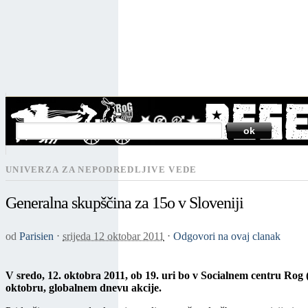
SEARCH
UNIVERZA ZA NEPODREDLJIVE VEDE
Generalna skupščina za 15o v Sloveniji
od
Parisien
⋅
srijeda 12 oktobar 2011
⋅
Odgovori na ovaj clanak
V sredo, 12. oktobra 2011, ob 19. uri bo v Socialnem centru Rog 
oktobru, globalnem dnevu akcije.