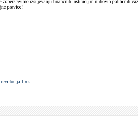
 zoperstavimo izsiljevanju finančnih institucij in njihovih političnih
jne pravice!
revolucija 15o.