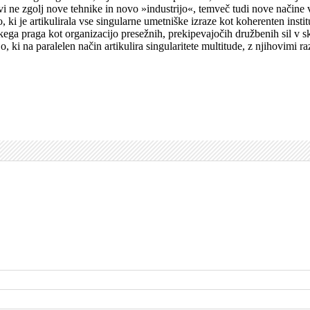
i ne zgolj nove tehnike in novo »industrijo«, temveč tudi nove načine
jo, ki je artikulirala vse singularne umetniške izraze kot koherenten insti
ga praga kot organizacijo presežnih, prekipevajočih družbenih sil v sk
jo, ki na paralelen način artikulira singularitete multitude, z njihovimi 