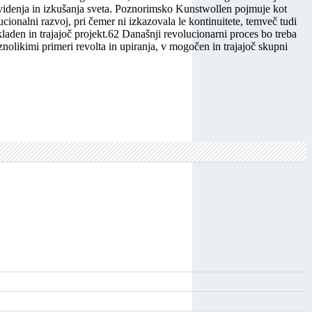
 videnja in izkušanja sveta. Poznorimsko Kunstwollen pojmuje kot
tucionalni razvoj, pri čemer ni izkazovala le kontinuitete, temveč tudi
laden in trajajoč projekt.62 Današnji revolucionarni proces bo treba
raznolikimi primeri revolta in upiranja, v mogočen in trajajoč skupni