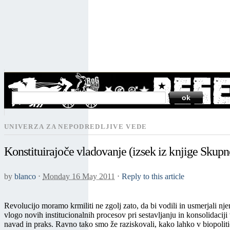
SEARCH
UNIVERZA ZA NEPODREDLJIVE VEDE
Konstituirajoče vladovanje (izsek iz knjige Skup
by
blanco
⋅
Monday 16 May 2011
⋅
Reply to this article
Revolucijo moramo krmiliti ne zgolj zato, da bi vodili in usmerjali nj
vlogo novih institucionalnih procesov pri sestavljanju in konsolidaci
navad in praks. Ravno tako smo že raziskovali, kako lahko v biopoliti