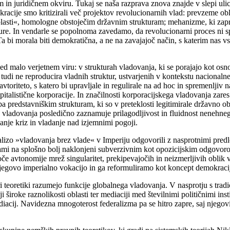
n juridičnem okviru. Tukaj se naša razprava znova znajde v slepi ulici, 
racije smo kritizirali več projektov revolucionarnih vlad: prevzeme obl
asti«, homologne obstoječim državnim strukturam; mehanizme, ki zaprejo
ature. In vendarle se popolnoma zavedamo, da revolucionarni proces ni s
i morala biti demokratična, a ne na zavajajoč način, s katerim nas vsak
ed malo verjetnem viru: v strukturah vladovanja, ki se porajajo kot osn
udi ne reproducira vladnih struktur, ustvarjenih v kontekstu nacionalne
avtoriteto, s katero bi upravljale in regulirale na ad hoc in spremenlji
apitalistične korporacije. In značilnosti korporacijskega vladovanja zar
 predstavniškim strukturam, ki so v preteklosti legitimirale državno obla
re vladovanja posledično zaznamuje prilagodljivost in fluidnost nenehne
janje kriz in vladanje nad izjemnimi pogoji.
izo »vladovanja brez vlade« v Imperiju odgovorili z nasprotnimi predlo
sami na splošno bolj naklonjeni subverzivnim kot opozicijskim odgovor
oče avtonomije mrež singularitet, prekipevajočih in neizmerljivih oblik v
jegovo imperialno vokacijo in ga reformuliramo kot koncept demokracije
 teoretiki razumejo funkcije globalnega vladovanja. V nasprotju s trad
 široke raznolikosti oblasti ter mediaciji med številnimi političnimi ins
mediacij. Navidezna mnogoterost federalizma pa se hitro zapre, saj njeg