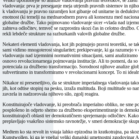
Veliko uporabnejše so analize vladovanja pravnih teoretikov, še zlast
vladovanja: prva je preseganje meja utrjenih pravnih sistemov in njiho
k vladovanju je pravno razumljen kot gibanje od unitarne in deduktivn
enotnost (ki temelji na mednarodnem pravu ali konsenzu med nacional
globalne družbe. Tako pojmovano vladovanje sicer »vlada nad izjemo«, 
zahteva odločitev, temveč se razprostira skozi čas in celotno družbo. Gl
rekli lebdeče strukture na razburkanih valovih globalne družbe.
Nekateri elementi vladovanja, kot jih pojmujejo pravni teoretiki, se ta
sami vidimo mnogoterost singularitet; prekipevanje, ki ga razumejo
vladovanju nad izjemnimi normativnimi situacijami, sami analiziramo 
osnovo revolucionarnega pojmovanja institucije. Ali to pomeni, da so t
potenciala za družbeno transformacijo. Sorodnost njihove analize glo
subvertiramo in transformiramo v revolucionarni koncept. To ni idealna
Nikakor ni presenetljivo, da se strukture imperialnega vladovanja tako 
jih, kot odtise stopinj na pesku, izraža multituda. Boji multitude so 
zavzela in nadzorovala njihovo silo, zgolj reagira.
Konstituirajoče vladovanje, ki preobrača imperialno obliko, ne sme p
posplošeno in odprto shemo za družbeno eksperimentiranje in demokratič
konstituirajoči oblasti ter demokratičnem sprejemanju odločitev. Kakor 
preplavljajo vsakršno sistemsko ravnotežje, v smeri demokracije skup
Medtem ko sta revolt in vstaja lahko epizodna in kratkotrajna, pa skoz
Kunstwollen, ki ga je vpeljal veliki dunajski umetnostni zgodovinar 