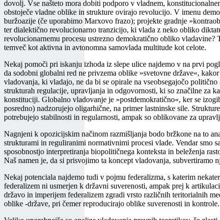
dovolj. Vse našteto mora dobiti podporo v vladnem, konstitucionalnem i
obstoječe vladne oblike in strukture ovirajo revolucijo. V imenu demok
buržoazije (če uporabimo Marxovo frazo); projekte gradnje »kontraobl
ter dialektično revolucionarno tranzicijo, ki vlada z neko obliko dikt
revolucionarnemu procesu ustrezno demokratično obliko vladavine? Ta b
temveč kot aktivna in avtonomna samovlada multitude kot celote.
Nekaj pomoči pri iskanju izhoda iz slepe ulice najdemo v na prvi pogl
da sodobni globalni red ne privzema oblike »svetovne države«, kakor t
vladovanja, ki vladajo, ne da bi se opirale na vseobsegajočo politično 
strukturah regulacije, upravljanja in odgovornosti, ki so značilne za k
konstituciji. Globalno vladovanje je »postdemokratično«, ker se izogiba
posredno) nadzorujejo oligarhične, na primer lastninske sile. Struktu
potrebujejo stabilnosti in regularnosti, ampak so oblikovane za upravl
Nagnjeni k opozicijskim načinom razmišljanja bodo bržkone na to anal
strukturami in reguliranimi normativnimi procesi vlade. Vendar smo 
sposobnostjo interpretiranja biopolitičnega konteksta in beleženja rast
Naš namen je, da si prisvojimo ta koncept vladovanja, subvertiramo n
Nekaj potenciala najdemo tudi v pojmu federalizma, s katerim nekateri
federalizem ni usmerjen k državni suverenosti, ampak prej k artikulaciji
državo in imperijem federalizem zgradi vrsto različnih teritorialnih 
oblike -države, pri čemer reproducirajo oblike suverenosti in kontrole.