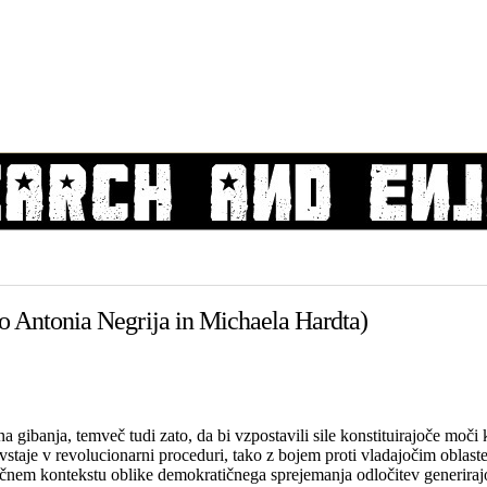
no Antonia Negrija in Michaela Hardta)
ena gibanja, temveč tudi zato, da bi vzpostavili sile konstituirajoče mo
ji vstaje v revolucionarni proceduri, tako z bojem proti vladajočim obla
čnem kontekstu oblike demokratičnega sprejemanja odločitev generirajo 