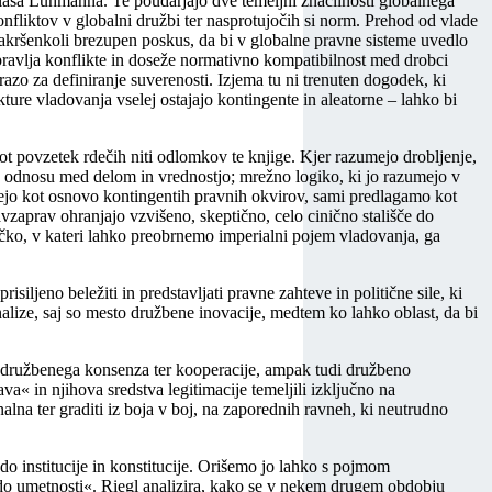
iklasa Luhmanna. Te poudarjajo dve temeljni značilnosti globalnega
onfliktov v globalni družbi ter nasprotujočih si norm. Prehod od vlade
 kakršenkoli brezupen poskus, da bi v globalne pravne sisteme uvedlo
ravlja konflikte in doseže normativno kompatibilnost med drobci
zo za definiranje suverenosti. Izjema tu ni trenuten dogodek, ki
ukture vladovanja vselej ostajajo kontingente in aleatorne – lahko bi
 kot povzetek rdečih niti odlomkov te knjige. Kjer razumejo drobljenje,
 odnosu med delom in vrednostjo; mrežno logiko, ki jo razumejo v
umejo kot osnovo kontingentih pravnih okvirov, sami predlagamo kot
avzaprav ohranjajo vzvišeno, skeptično, celo cinično stališče do
očko, v kateri lahko preobrnemo imperialni pojem vladovanja, ga
iljeno beležiti in predstavljati pravne zahteve in politične sile, ki
analize, saj so mesto družbene inovacije, medtem ko lahko oblast, da bi
re družbenega konsenza ter kooperacije, ampak tudi družbeno
a« in njihova sredstva legitimacije temeljili izključno na
nalna ter graditi iz boja v boj, na zaporednih ravneh, ki neutrudno
 do institucije in konstitucije. Orišemo jo lahko s pojmom
 do umetnosti«. Riegl analizira, kako se v nekem drugem obdobju