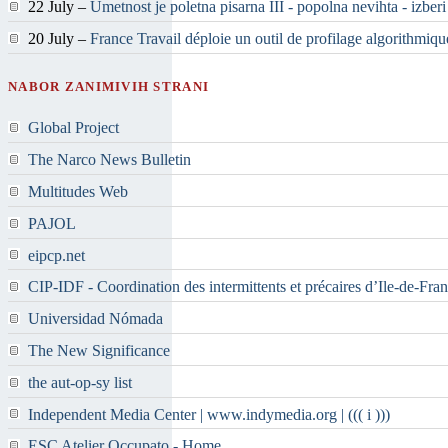
22 July –
Umetnost je poletna pisarna III - popolna nevihta - izber
20 July –
France Travail déploie un outil de profilage algorithmiqu
NABOR ZANIMIVIH STRANI
Global Project
The Narco News Bulletin
Multitudes Web
PAJOL
eipcp.net
CIP-IDF - Coordination des intermittents et précaires d’Ile-de-Fra
Universidad Nómada
The New Significance
the aut-op-sy list
Independent Media Center | www.indymedia.org | ((( i )))
ESC Atelier Occupato - Home