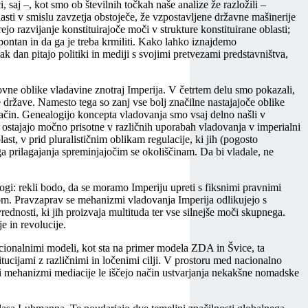
saj –, kot smo ob številnih točkah naše analize že razložili –
asti v smislu zavzetja obstoječe, že vzpostavljene državne mašinerije
 razvijanje konstituirajoče moči v strukture konstituirane oblasti;
pontan in da ga je treba krmiliti. Kako lahko iznajdemo
 dan pitajo politiki in mediji s svojimi pretvezami predstavništva,
ovne oblike vladavine znotraj Imperija. V četrtem delu smo pokazali,
 države. Namesto tega so zanj vse bolj značilne nastajajoče oblike
v način. Genealogijo koncepta vladovanja smo vsaj delno našli v
es ostajajo močno prisotne v različnih uporabah vladovanja v imperialni
st, v prid pluralističnim oblikam regulacije, ki jih (pogosto
ga prilagajanja spreminjajočim se okoliščinam. Da bi vladale, ne
gi: rekli bodo, da se moramo Imperiju upreti s fiksnimi pravnimi
om. Pravzaprav se mehanizmi vladovanja Imperija odlikujejo s
rednosti, ki jih proizvaja multituda ter vse silnejše moči skupnega.
 in revolucije.
icionalnimi modeli, kot sta na primer modela ZDA in Švice, ta
titucijami z različnimi in ločenimi cilji. V prostoru med nacionalno
ovi mehanizmi mediacije le iščejo način ustvarjanja nekakšne nomadske