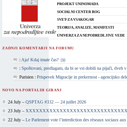
PROJEKT UNINOMADA
SOCIALNI CENTER ROG
SVET ZA VSAKOGAR
TEORIJA, ANALIZE, MANIFESTI
UNIVERZA ZA NEPODREDLJIVE VEDE
ZADNJI KOMENTARJI NA FORUMU
:
Aja! Kdaj imate čas? :)))
:
Spoštovani, predlagam, da bi se vsi dobili na pijači, dveh v
Parisien :
Prispevek Migracije in prekernost - agencijsko delo 
NOVO NA PORTALIH GIBANJ
24 July –
QSPTAG #332 — 24 juillet 2026
23 July –
XXXXXXXXXXXXXXXXXXXXXXXXXXXXX
22 July –
Le Parlement vote l’interdiction des réseaux sociaux aux