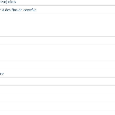
i svoj okus
e à des fins de contrôle
nce