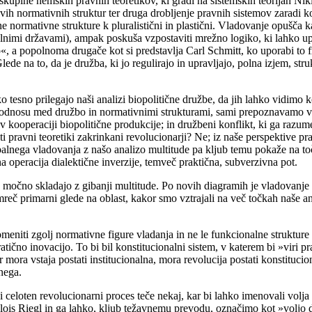
i skupine nemških pravnih teoretikov, ki gradi na sistemskih teorijah N
vih normativnih struktur ter druga drobljenje pravnih sistemov zaradi k
e normativne strukture k pluralistični in plastični. Vladovanje opušča
nimi državami), ampak poskuša vzpostaviti mrežno logiko, ki lahko up
a popolnoma drugače kot si predstavlja Carl Schmitt, ko uporabi to fra
ede na to, da je družba, ki jo regulirajo in upravljajo, polna izjem, str
ko tesno prilegajo naši analizi biopolitične družbe, da jih lahko vidimo
 v odnosu med družbo in normativnimi strukturami, sami prepoznavamo v
v kooperaciji biopolitične produkcije; in družbeni konflikt, ki ga raz
i pravni teoretiki zakrinkani revolucionarji? Ne; iz naše perspektive pr
balnega vladovanja z našo analizo multitude pa kljub temu pokaže na t
 operacija dialektične inverzije, temveč praktična, subverzivna pot.
močno skladajo z gibanji multitude. Po novih diagramih je vladovanje pris
namreč primarni glede na oblast, kakor smo vztrajali na več točkah naše 
omeniti zgolj normativne figure vladanja in ne le funkcionalne struktu
no inovacijo. To bi bil konstitucionalni sistem, v katerem bi »viri prav
mora vstaja postati institucionalna, mora revolucija postati konstitucio
nega.
i celoten revolucionarni proces teče nekaj, kar bi lahko imenovali volja
Alois Riegl in ga lahko, kljub težavnemu prevodu, označimo kot »voljo