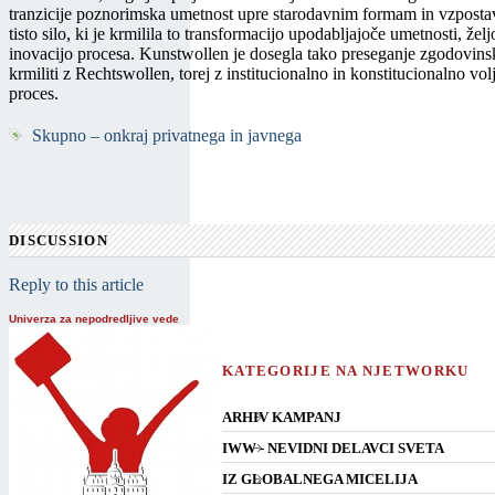
tranzicije poznorimska umetnost upre starodavnim formam in vzpostav
tisto silo, ki je krmilila to transformacijo upodabljajoče umetnosti, žel
inovacijo procesa. Kunstwollen je dosegla tako preseganje zgodovinske
krmiliti z Rechtswollen, torej z institucionalno in konstitucionalno vol
proces.
Skupno – onkraj privatnega in javnega
DISCUSSION
Reply to this article
Univerza za nepodredljive vede
KATEGORIJE NA NJETWORKU
ARHIV KAMPANJ
IWW - NEVIDNI DELAVCI SVETA
IZ GLOBALNEGA MICELIJA