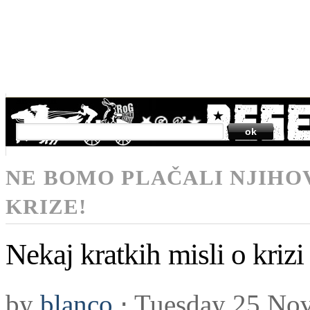
SEARCH
NE BOMO PLAČALI NJIHO
KRIZE!
Nekaj kratkih misli o krizi
by
blanco
⋅
Tuesday 25 No