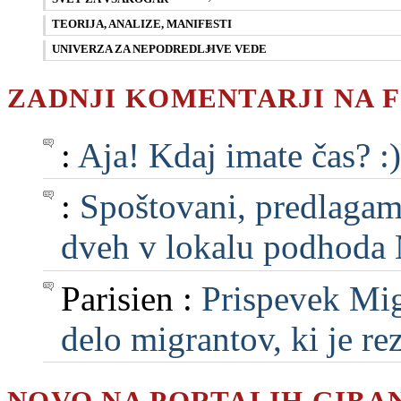
TEORIJA, ANALIZE, MANIFESTI
UNIVERZA ZA NEPODREDLJIVE VEDE
ZADNJI KOMENTARJI NA 
:
Aja! Kdaj imate čas? :)
:
Spoštovani, predlagam, 
dveh v lokalu podhoda M
Parisien :
Prispevek Mig
delo migrantov, ki je rezu
NOVO NA PORTALIH GIBA