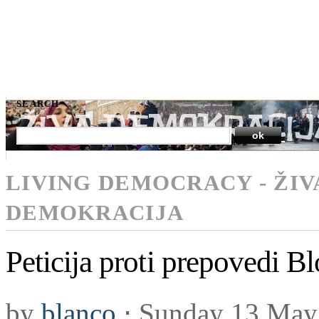
SEARCH
LIVING DEMOCRACY - ŽIV
DEMOKRACIJA
Peticija proti prepovedi B
by
blanco
⋅
Sunday 13 May