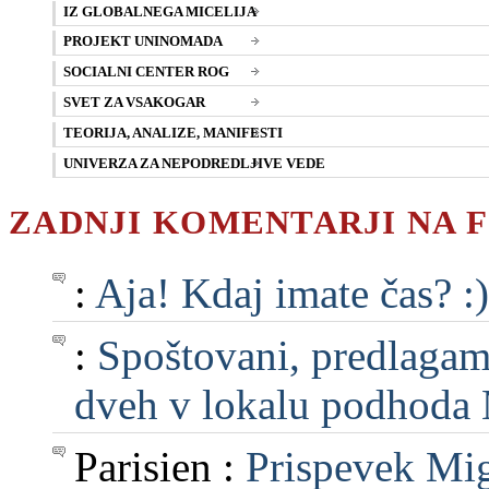
IZ GLOBALNEGA MICELIJA
PROJEKT UNINOMADA
SOCIALNI CENTER ROG
SVET ZA VSAKOGAR
TEORIJA, ANALIZE, MANIFESTI
UNIVERZA ZA NEPODREDLJIVE VEDE
ZADNJI KOMENTARJI NA 
:
Aja! Kdaj imate čas? :)
:
Spoštovani, predlagam, 
dveh v lokalu podhoda M
Parisien :
Prispevek Mig