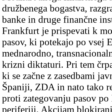
družbenega bogastva, razgra
banke in druge finančne in
Frankfurt je prispevati k m
pasov, ki potekajo po vsej E
mednarodno, transnacionaln
krizni diktaturi. Pri tem čr
ki se začne z zasedbami javn
Španiji, ZDA in nato tako r
proti zategovanju pasov po 
periferiji. Akcijam blokiran