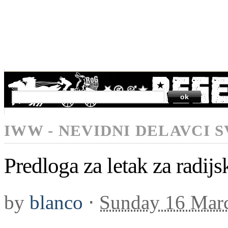
SEARCH
IWW - NEVIDNI DELAVCI 
Predloga za letak za radij
by
blanco
⋅
Sunday 16 Mar