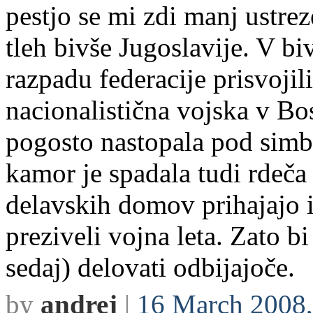
pestjo se mi zdi manj ustre
tleh bivše Jugoslavije. V bi
razpadu federacije prisvojili
nacionalistična vojska v Bo
pogosto nastopala pod simb
kamor je spadala tudi rdeča
delavskih domov prihajajo i
preziveli vojna leta. Zato b
sedaj) delovati odbijajoče.
by
andrej
|
16 March 2008,