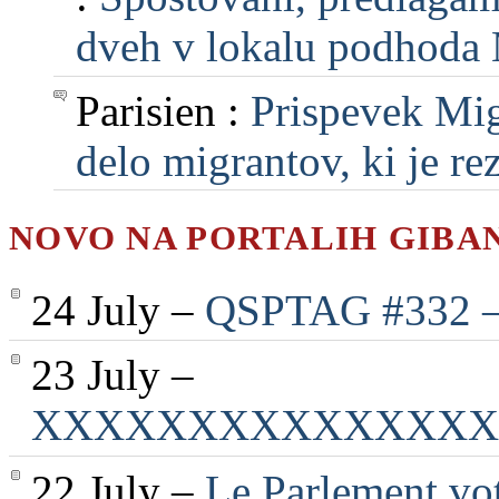
dveh v lokalu podhoda M
Parisien :
Prispevek Mig
delo migrantov, ki je rezu
NOVO NA PORTALIH GIBA
24 July –
QSPTAG #332 — 
23 July –
XXXXXXXXXXXXXXX
22 July –
Le Parlement vot