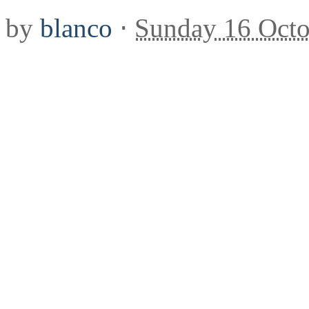
by
blanco
⋅
Sunday 16 Octo