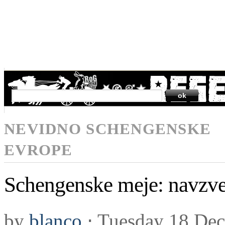
SEARCH
NEVIDNO SCHENGENSKE
EVROPE
Schengenske meje: navzven
by
blanco
⋅
Tuesday 18 De