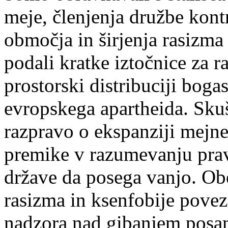
meje, členjenja družbe kont
območja in širjenja rasizma
podali kratke iztočnice za 
prostorski distribuciji bogas
evropskega apartheida. Skuš
razpravo o ekspanziji mejn
premike v razumevanju prav
države da posega vanjo. Ob
rasizma in ksenfobije povez
nadzora nad gibanjem posam