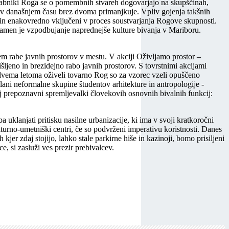
porabniki Roga se o pomembnih stvareh dogovarjajo na skupščinah,
e, v današnjem času brez dvoma primanjkuje. Vpliv gojenja takšnih
i in enakovredno vključeni v proces soustvarjanja Rogove skupnosti.
amen je vzpodbujanje naprednejše kulture bivanja v Mariboru.
em rabe javnih prostorov v mestu. V akciji Oživljamo prostor –
jeno in brezidejno rabo javnih prostorov. S tovrstnimi akcijami
d dvema letoma oživeli tovarno Rog so za vzorec vzeli opuščeno
lani neformalne skupine študentov arhitekture in antropologije -
lj prepoznavni spremljevalki človekovih osnovnih bivalnih funkcij:
 uklanjati pritisku nasilne urbanizacije, ki ima v svoji kratkoročni
turno-umetniški centri, če so podvrženi imperativu koristnosti. Danes
jer zdaj stojijo, lahko stale parkirne hiše in kazinoji, bomo prisiljeni
, si zasluži ves prezir prebivalcev.