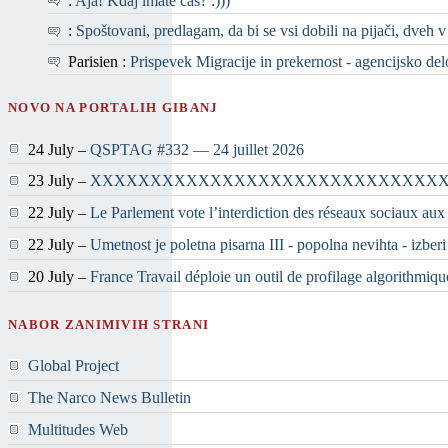
:
Aja! Kdaj imate čas? :)))
:
Spoštovani, predlagam, da bi se vsi dobili na pijači, dveh v
Parisien :
Prispevek Migracije in prekernost - agencijsko delo 
NOVO NA PORTALIH GIBANJ
24 July –
QSPTAG #332 — 24 juillet 2026
23 July –
XXXXXXXXXXXXXXXXXXXXXXXXXXXXX
22 July –
Le Parlement vote l’interdiction des réseaux sociaux aux
22 July –
Umetnost je poletna pisarna III - popolna nevihta - izber
20 July –
France Travail déploie un outil de profilage algorithmiqu
NABOR ZANIMIVIH STRANI
Global Project
The Narco News Bulletin
Multitudes Web