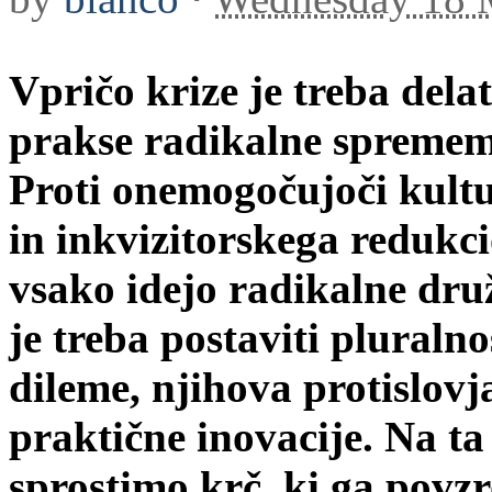
Vpričo krize je treba delat
prakse radikalne spremem
Proti onemogočujoči kult
in inkvizitorskega redukc
vsako idejo radikalne dru
je treba postaviti pluralno
dileme, njihova protislovj
praktične inovacije. Na t
sprostimo krč, ki ga povzr