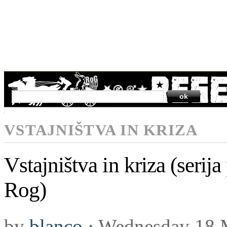
SEARCH
VSTAJNIŠTVA IN KRIZA
Vstajništva in kriza (serij
Rog)
by
blanco
⋅
Wednesday 18 