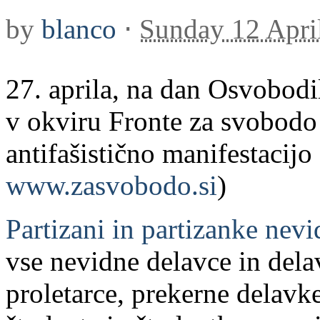
by
blanco
⋅
Sunday 12 Apri
27. aprila, na dan Osvobodi
v okviru Fronte za svobodo 
antifašistično manifestacijo 
www.zasvobodo.si
)
Partizani in partizanke nev
vse nevidne delavce in dela
proletarce, prekerne delavke