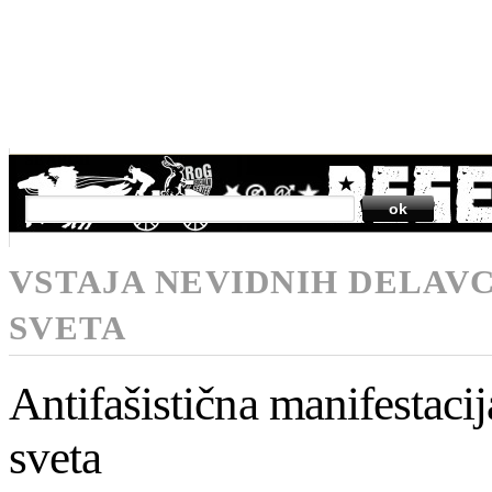
SEARCH
VSTAJA NEVIDNIH DELAV
SVETA
Antifašistična manifestacij
sveta