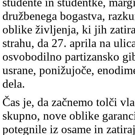
študente in študentke, margi
družbenega bogastva, razku
oblike življenja, ki jih zati
strahu, da 27. aprila na uli
osvobodilno partizansko gib
usrane, ponižujoče, enodim
dela.
Čas je, da začnemo tolči vl
skupno, nove oblike garanci
potegnile iz osame in zatira