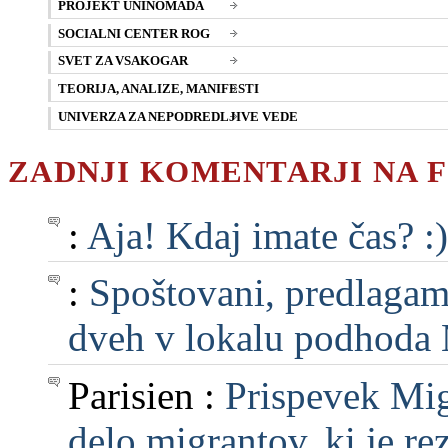
PROJEKT UNINOMADA
SOCIALNI CENTER ROG
SVET ZA VSAKOGAR
TEORIJA, ANALIZE, MANIFESTI
UNIVERZA ZA NEPODREDLJIVE VEDE
ZADNJI KOMENTARJI NA 
:
Aja! Kdaj imate čas? :)
:
Spoštovani, predlagam, 
dveh v lokalu podhoda M
Parisien :
Prispevek Mig
delo migrantov, ki je rezu