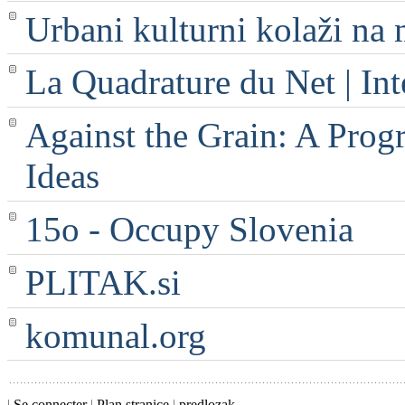
Urbani kulturni kolaži na 
La Quadrature du Net | Int
Against the Grain: A Progr
Ideas
15o - Occupy Slovenia
PLITAK.si
komunal.org
|
Se connecter
|
Plan stranice
|
predlozak