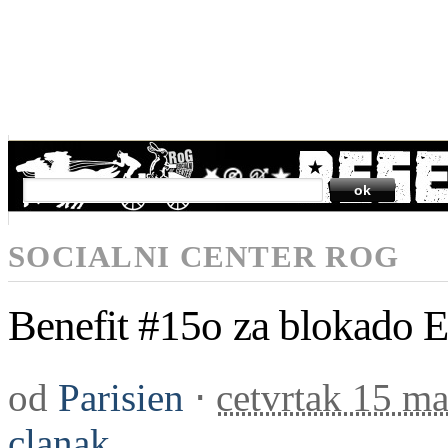
SEARCH
SOCIALNI CENTER ROG
Benefit #15o za blokado E
od
Parisien
⋅
cetvrtak 15 ma
clanak