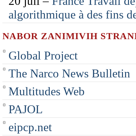
20 juli –
France Travail dé
algorithmique à des fins d
NABOR ZANIMIVIH STRAN
Global Project
The Narco News Bulletin
Multitudes Web
PAJOL
eipcp.net