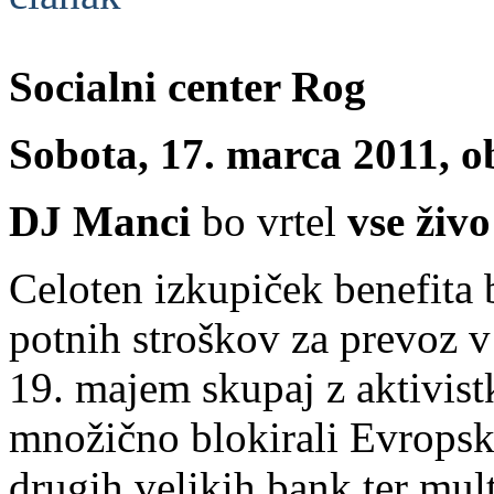
Socialni center Rog
Sobota, 17. marca 2011, o
DJ Manci
bo vrtel
vse živ
Celoten izkupiček benefita 
potnih stroškov za prevoz v
19. majem skupaj z aktivistk
množično blokirali Evropsk
drugih velikih bank ter mult