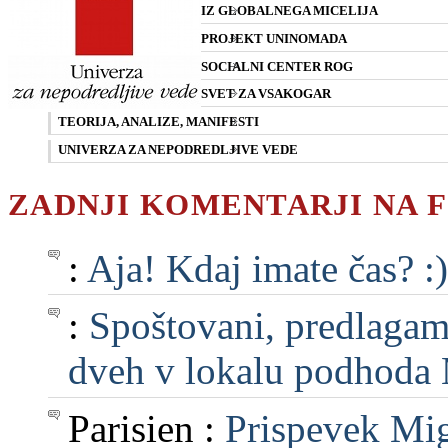
IZ GLOBALNEGA MICELIJA
PROJEKT UNINOMADA
SOCIALNI CENTER ROG
SVET ZA VSAKOGAR
TEORIJA, ANALIZE, MANIFESTI
UNIVERZA ZA NEPODREDLJIVE VEDE
ZADNJI KOMENTARJI NA 
:
Aja! Kdaj imate čas? :)
:
Spoštovani, predlagam, 
dveh v lokalu podhoda M
Parisien :
Prispevek Mig