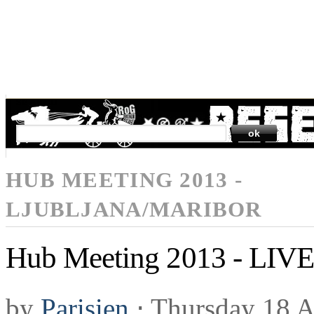
SEARCH
HUB MEETING 2013 -
LJUBLJANA/MARIBOR
Hub Meeting 2013 - LIVE
by
Parisien
⋅
Thursday 18 A