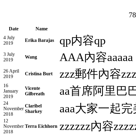
78
Date
Name
qp内容qp
4 July
Erika Barajas
2019
AAA內容aaaaa
3 July
Wang
2019
zzz郵件內容zz
26 April
Cristina Burt
2019
16
aa首席阿里巴巴zz
Vicente
January
Gilbreath
2019
24
aaa大家一起完
Claribel
November
Sharkey
2018
12
zzzzzz內容zzzz
November
Terra Eichhorn
2018