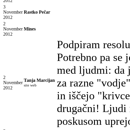
2012
3
November
Rastko Pečar
2012
2
November
Mines
2012
Podpiram resolu
Potrebno pa se je
med ljudmi: da j
2
za razne "vodje"
Tanja Marcijan
November
site web
2012
in iščejo "krivc
drugačni! Ljudi
poskusom uprejo