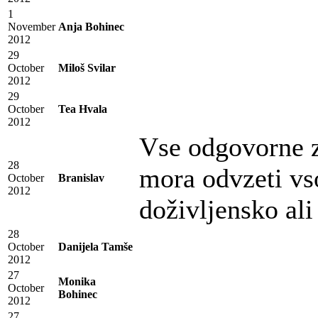
1
November
Anja Bohinec
2012
29
October
Miloš Svilar
2012
29
October
Tea Hvala
2012
Vse odgovorne za
28
mora odvzeti vs
October
Branislav
2012
doživljensko ali
28
October
Danijela Tamše
2012
27
Monika
October
Bohinec
2012
27