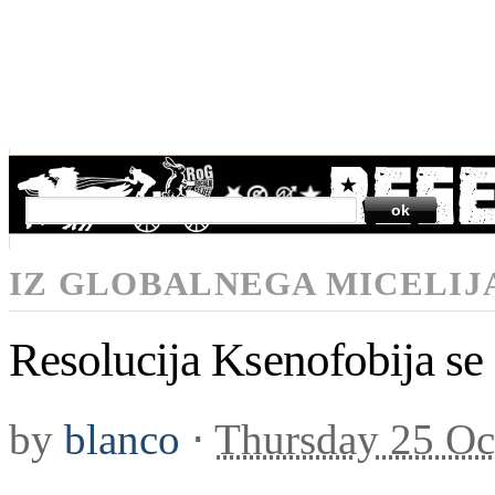
SEARCH
IZ GLOBALNEGA MICELIJ
Resolucija Ksenofobija se 
by
blanco
⋅
Thursday 25 Oc