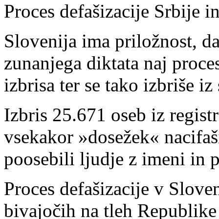
Proces defašizacije Srbije 
Slovenija ima priložnost, da 
zunanjega diktata naj proce
izbrisa ter se tako izbriše i
Izbris 25.671 oseb iz regist
vsekakor »dosežek« nacifašis
poosebili ljudje z imeni in 
Proces defašizacije v Sloven
bivajočih na tleh Republike