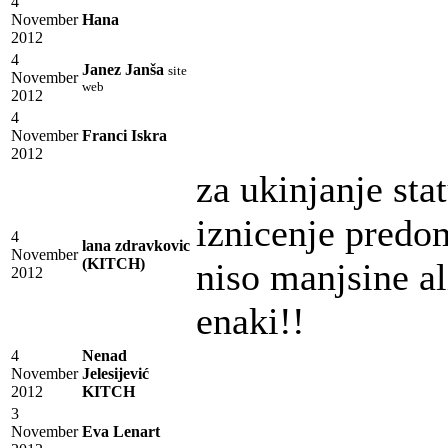
4
November
Hana
2012
4
Janez Janša
site
November
web
2012
4
November
Franci Iskra
2012
za ukinjanje sta
iznicenje predom
4
lana zdravkovic
November
(KITCH)
niso manjsine al
2012
enaki!!
4
Nenad
November
Jelesijević
2012
KITCH
3
November
Eva Lenart