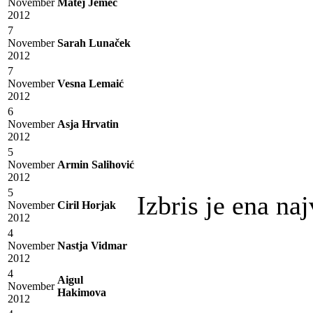
November
Matej Jemec
2012
7
November
Sarah Lunaček
2012
7
November
Vesna Lemaić
2012
6
November
Asja Hrvatin
2012
5
November
Armin Salihović
2012
5
Izbris je ena na
November
Ciril Horjak
2012
4
November
Nastja Vidmar
2012
4
Aigul
November
Hakimova
2012