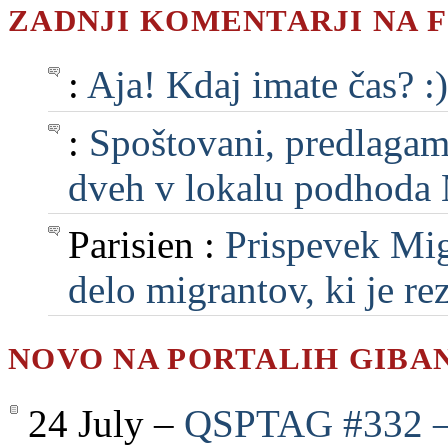
ZADNJI KOMENTARJI NA 
:
Aja! Kdaj imate čas? :)
:
Spoštovani, predlagam, 
dveh v lokalu podhoda M
Parisien :
Prispevek Mig
delo migrantov, ki je rezu
NOVO NA PORTALIH GIBA
24 July –
QSPTAG #332 — 