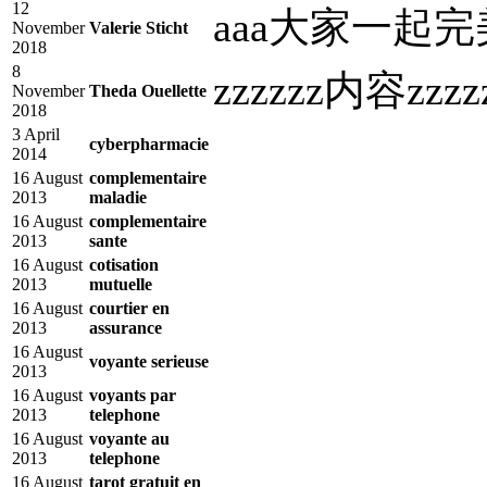
12
aaa大家一起完
November
Valerie Sticht
2018
8
zzzzzz内容zzzz
November
Theda Ouellette
2018
3 April
cyberpharmacie
2014
16 August
complementaire
2013
maladie
16 August
complementaire
2013
sante
16 August
cotisation
2013
mutuelle
16 August
courtier en
2013
assurance
16 August
voyante serieuse
2013
16 August
voyants par
2013
telephone
16 August
voyante au
2013
telephone
16 August
tarot gratuit en