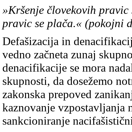
»Kršenje človekovih pravic 
pravic se plača.« (pokojni 
Defašizacija in denacifikaci
vedno začneta zunaj skupnos
denacifikacije se mora nadal
skupnosti, da dosežemo notr
zakonska prepoved zanikanja
kaznovanje vzpostavljanja n
sankcioniranje nacifašistični