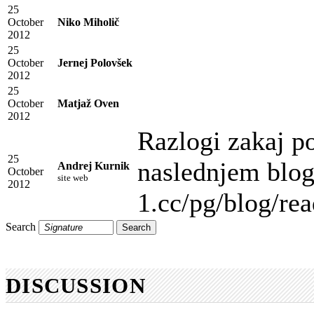
25
October
Niko Miholič
2012
25
October
Jernej Polovšek
2012
25
October
Matjaž Oven
2012
Razlogi zakaj p
25
naslednjem blo
Andrej Kurnik
October
site web
2012
1.cc/pg/blog/re
Search
DISCUSSION