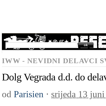
SEARCH
IWW - NEVIDNI DELAVCI 
Dolg Vegrada d.d. do delavc
od
Parisien
⋅
srijeda 13 jun