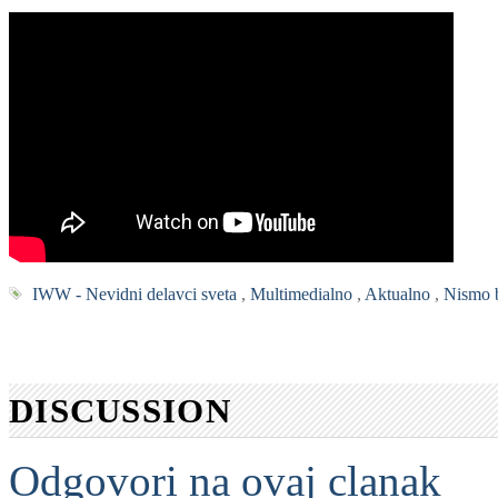
IWW - Nevidni delavci sveta
,
Multimedialno
,
Aktualno
,
Nismo b
DISCUSSION
Odgovori na ovaj clanak