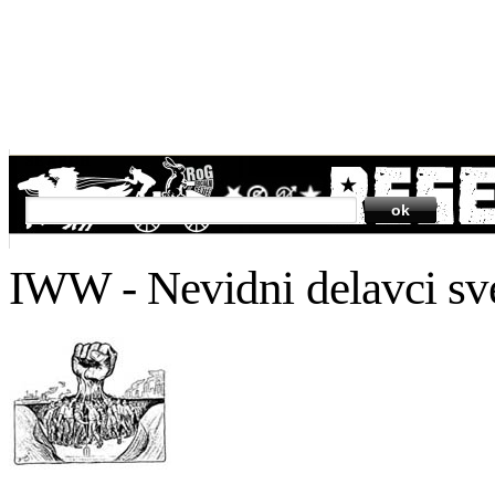
SEARCH
IWW - Nevidni delavci sv