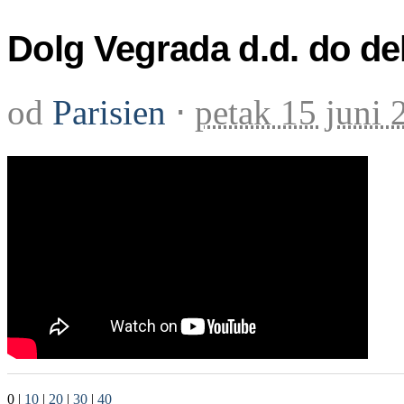
Dolg Vegrada d.d. do dela
od
Parisien
⋅
petak 15 juni 
0
|
10
|
20
|
30
|
40