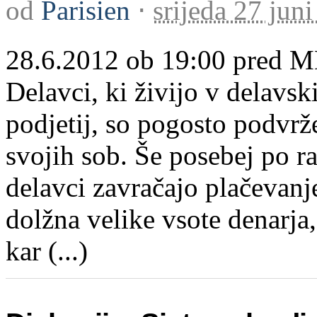
od
Parisien
⋅
srijeda 27 jun
28.6.2012 ob 19:00 pred M
Delavci, ki živijo v delavs
podjetij, so pogosto podvrže
svojih sob. Še posebej po r
delavci zavračajo plačevanj
dolžna velike vsote denarja, 
kar (...)