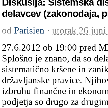
Diskusija: Sistemska di
delavcev (zakonodaja, p
od
Parisien
⋅
utorak 26 juni
27.6.2012 ob 19:00 pred M
Splošno je znano, da so dela
sistematično kršene in zani
državljanske pravice. Njiho
izbruhu finančne in ekonom
podjetja so drugo za drugi