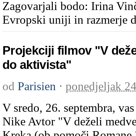
Zagovarjali bodo: Irina Vin
Evropski uniji in razmerje 
Projekciji filmov "V de
do aktivista"
od
Parisien
⋅
ponedjeljak 2
V sredo, 26. septembra, vas
Nike Avtor "V deželi medv
Kreka (ob pomoči Romane Za