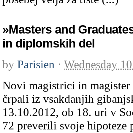
»Masters and Graduates«
in diplomskih del
by
Parisien
⋅
Wednesday 10
Novi magistrici in magister 
črpali iz vsakdanjih gibanjs
13.10.2012, ob 18. uri v S
72 preverili svoje hipoteze