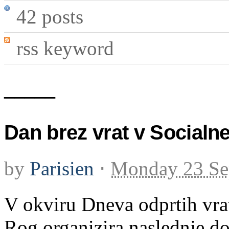
42 posts
rss keyword
_____
Dan brez vrat v Social
by
Parisien
⋅
Monday 23 Se
V okviru Dneva odprtih vra
Rog organizira naslednje d