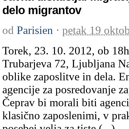
delo migrantov
od
Parisien
⋅
petak 19 okto
Torek, 23. 10. 2012, ob 18
Trubarjeva 72, Ljubljana Na
oblike zaposlitve in dela. 
agencije za posredovanje z
Čeprav bi morali biti agenc
klasično zaposlenimi, v pra
posebej velja za tiste (...)