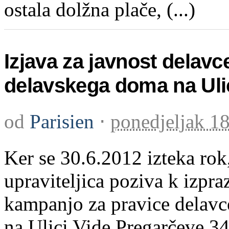
ostala dolžna plače, (...)
Izjava za javnost delav
delavskega doma na Uli
od
Parisien
⋅
ponedjeljak 18
Ker se 30.6.2012 izteka rok
upraviteljica poziva k izpr
kampanjo za pravice delavc
na Ulici Vide Pregarčeve 34