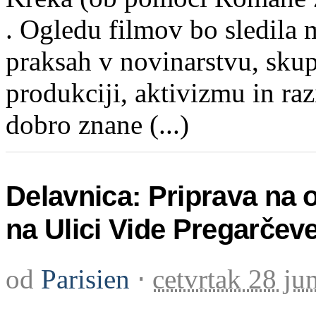
. Ogledu filmov bo sledila 
praksah v novinarstvu, skup
produkciji, aktivizmu in raz
dobro znane (...)
Delavnica: Priprava na
na Ulici Vide Pregarčev
od
Parisien
⋅
cetvrtak 28 ju