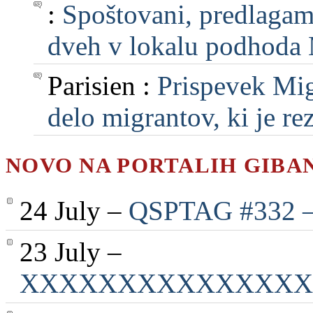
:
Spoštovani, predlagam, 
dveh v lokalu podhoda M
Parisien :
Prispevek Mig
delo migrantov, ki je rezu
NOVO NA PORTALIH GIBA
24 July –
QSPTAG #332 — 
23 July –
XXXXXXXXXXXXXXX