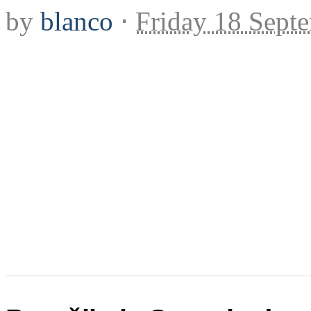
by
blanco
⋅
Friday 18 Sept