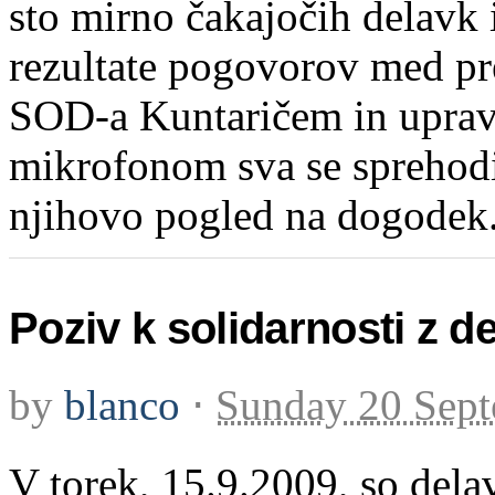
sto mirno čakajočih delavk 
rezultate pogovorov med pr
SOD-a Kuntaričem in uprav
mikrofonom sva se sprehodil
njihovo pogled na dogodek. 
Poziv k solidarnosti z d
by
blanco
⋅
Sunday 20 Sep
V torek, 15.9.2009, so dela