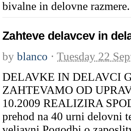
bivalne in delovne razmere. 
Zahteve delavcev in del
by
blanco
⋅
Tuesday 22 Sep
DELAVKE IN DELAVCI 
ZAHTEVAMO OD UPRAVE
10.2009 REALIZIRA SPOD
prehod na 40 urni delovni t
veljavni Pogodbi o zaposlitvi