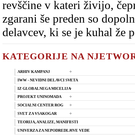
revščine v kateri živijo, čep
zgarani še preden so dopolni
delavcev, ki se je kuhal že p
KATEGORIJE NA NJETWO
ARHIV KAMPANJ
IWW - NEVIDNI DELAVCI SVETA
IZ GLOBALNEGA MICELIJA
PROJEKT UNINOMADA
SOCIALNI CENTER ROG
SVET ZA VSAKOGAR
TEORIJA, ANALIZE, MANIFESTI
UNIVERZA ZA NEPODREDLJIVE VEDE