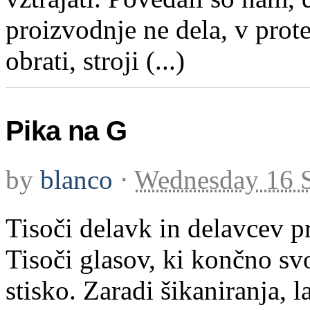
proizvodnje ne dela, v prot
obrati, stroji (...)
Pika na G
by
blanco
⋅
Wednesday 16 
Tisoči delavk in delavcev 
Tisoči glasov, ki končno sv
stisko. Zaradi šikaniranja, l