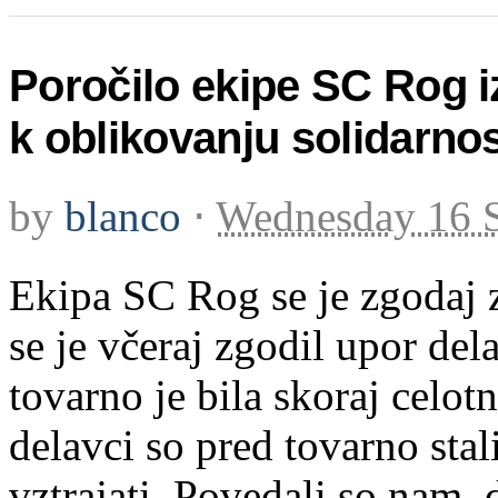
Poročilo ekipe SC Rog i
k oblikovanju solidarno
by
blanco
⋅
Wednesday 16 
Ekipa SC Rog se je zgodaj zj
se je včeraj zgodil upor de
tovarno je bila skoraj celot
delavci so pred tovarno stal
vztrajati. Povedali so nam, 