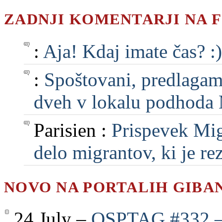
ZADNJI KOMENTARJI NA 
:
Aja! Kdaj imate čas? :)
:
Spoštovani, predlagam, 
dveh v lokalu podhoda M
Parisien :
Prispevek Mig
delo migrantov, ki je rezu
NOVO NA PORTALIH GIBA
24 July –
QSPTAG #332 — 