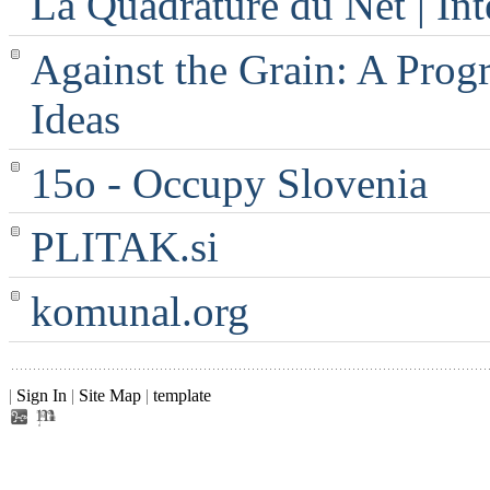
La Quadrature du Net | Int
Against the Grain: A Progr
Ideas
15o - Occupy Slovenia
PLITAK.si
komunal.org
|
Sign In
|
Site Map
|
template