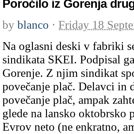
Poročilo iz Gorenja drug
by
blanco
⋅
Friday 18 Sept
Na oglasni deski v fabriki s
sindikata SKEI. Podpisal g
Gorenje. Z njim sindikat sp
povečanje plač. Delavci in
povečanje plač, ampak zah
glede na lansko oktobrsko 
Evrov neto (ne enkratno, am