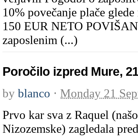
10% povečanje plače glede 
150 EUR NETO POVIŠA
zaposlenim (...)
Poročilo izpred Mure, 21
by
blanco
⋅
Monday 21 Sep
Prvo kar sva z Raquel (našo
Nizozemske) zagledala pre