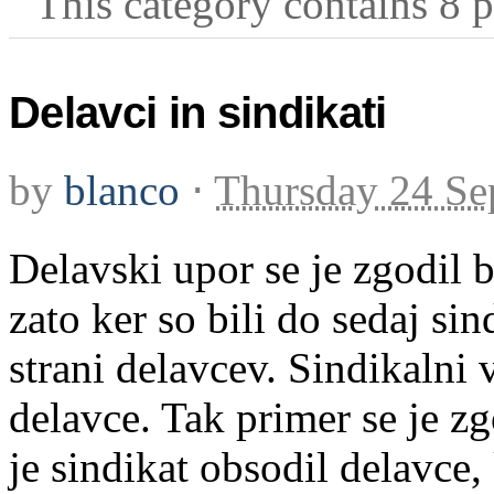
This category contains 8 p
Delavci in sindikati
by
blanco
⋅
Thursday 24 Se
Delavski upor se je zgodil b
zato ker so bili do sedaj sin
strani delavcev. Sindikalni 
delavce. Tak primer se je zg
je sindikat obsodil delavce,