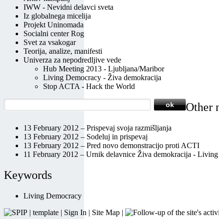
IWW - Nevidni delavci sveta
Iz globalnega micelija
Projekt Uninomada
Socialni center Rog
Svet za vsakogar
Teorija, analize, manifesti
Univerza za nepodredljive vede
Hub Meeting 2013 - Ljubljana/Maribor
Living Democracy - Živa demokracija
Stop ACTA - Hack the World
Other 
13 February 2012 –
Prispevaj svoja razmišljanja
13 February 2012 –
Sodeluj in prispevaj
13 February 2012 –
Pred novo demonstracijo proti ACTI
11 February 2012 –
Urnik delavnice Živa demokracija - Livi
Keywords
Living Democracy
|
template
|
Sign In
|
Site Map
|