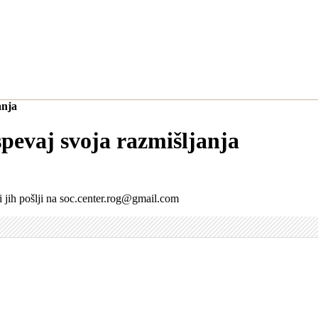
anja
spevaj svoja razmišljanja
 jih pošlji na
soc.center.rog@gmail.com