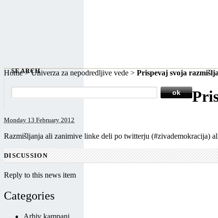
SEARCH
Home
>
Univerza za nepodredljive vede
>
Prispevaj svoja razmišlj
Pri
Monday 13 February 2012
Razmišljanja ali zanimive linke deli po twitterju (#zivademokracija) ali
DISCUSSION
Reply to this news item
Categories
Arhiv kampanj